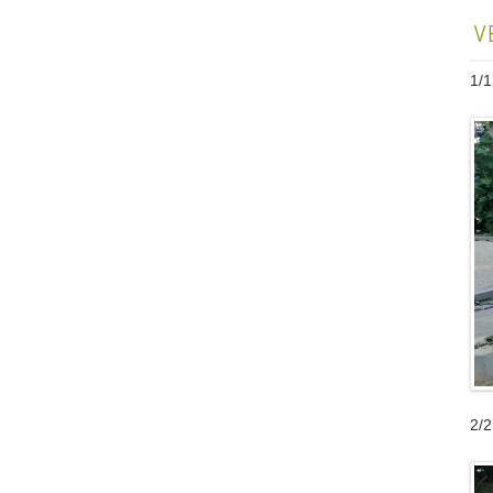
V
1/1
2/2