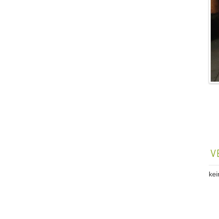
V
kei