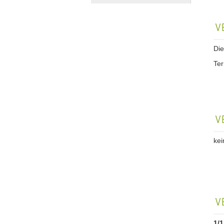
V
Die
Te
V
kei
V
1/1