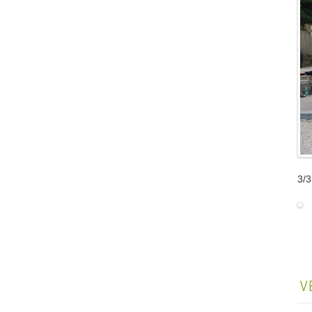
3/3
V