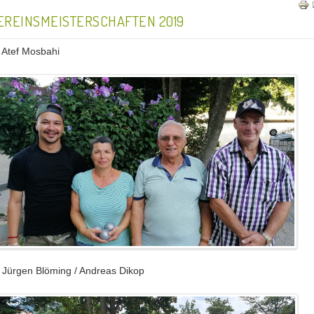
EREINSMEISTERSCHAFTEN 2019
 Atef Mosbahi
 Jürgen Blöming / Andreas Dikop